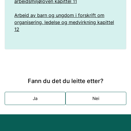
arbeidsmiljøloven kapittel 11
Arbeid av barn og ungdom i forskrift om
organisering, ledelse og medvirkning kapittel
12
Fann du det du leitte etter?
Ja
Nei