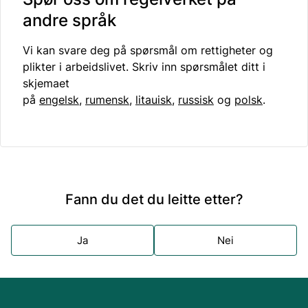
andre språk
Vi kan svare deg på spørsmål om rettigheter og
plikter i arbeidslivet. Skriv inn spørsmålet ditt i
skjemaet
på
engelsk
,
rumensk
,
litauisk
,
russisk
og
polsk
.
Fann du det du leitte etter?
Ja
Nei