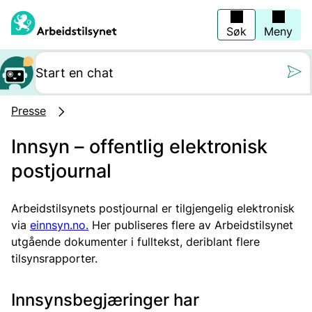
Hopp
til
hovedinnhold
Søk
Meny
Still oss et spørs
Presse
Innsyn – offentlig elektronisk
postjournal
Arbeidstilsynets postjournal er tilgjengelig elektronisk
via
einnsyn.no.
Her publiseres flere av Arbeidstilsynet
utgående dokumenter i fulltekst, deriblant flere
tilsynsrapporter.
Innsynsbegjæringer har