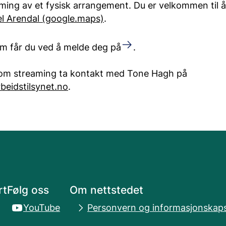
ming av et fysisk arrangement. Du er velkommen til å 
l Arendal (google.maps)
.
am får du ved å melde deg på
.
 om streaming ta kontakt med Tone Hagh på
eidstilsynet.no
.
rt
Følg oss
Om nettstedet
YouTube
Personvern og informasjonskaps