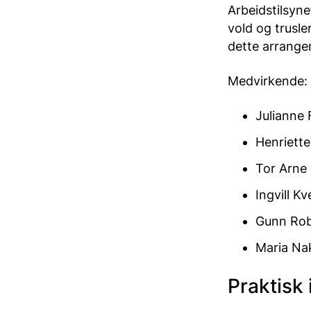
Arbeidstilsyn
vold og trusler
dette arrange
Medvirkende:
Julianne 
Henriette
Tor Arne 
Ingvill K
Gunn Robs
Maria Na
Praktisk