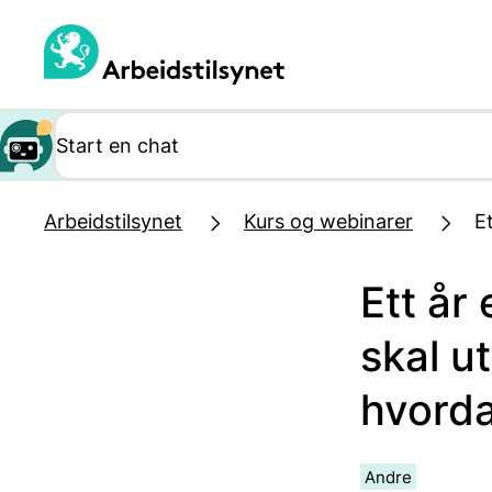
Hopp
til
hovedinnhold
Arbeidstilsynet
Kurs og webinarer
E
Ett år
skal u
hvorda
Andre