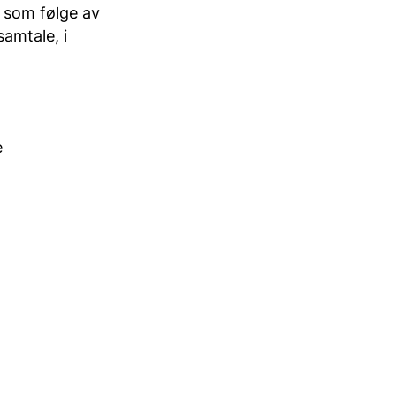
r som følge av
samtale, i
e