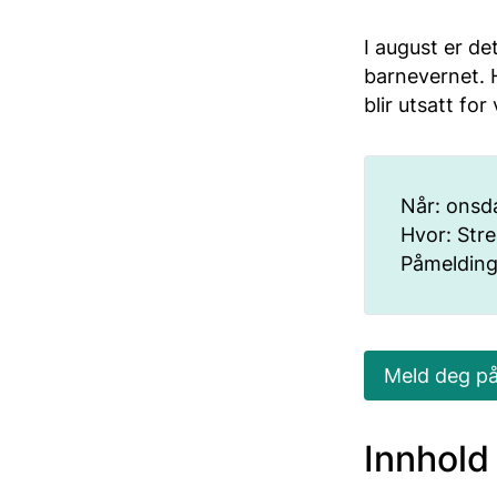
I august er de
barnevernet. H
blir utsatt for
Når: onsda
Hvor: Str
Påmeldings
Meld deg på
Innhold