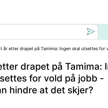
Still oss et spørs
tt år etter drapet på Tamima: Ingen skal utsettes for 
 etter drapet på Tamima: 
tsettes for vold på jobb -
n hindre at det skjer?