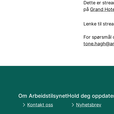
Dette er strea
på
Grand Hote
Lenke til stre
For spørsmål
tone.hagh@arb
Om Arbeidstilsynet
Hold deg oppdate
Kontakt oss
Nyhetsbrev