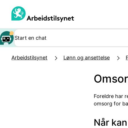
Hopp
til
hovedinnhold
Arbeidstilsynet
Lønn og ansettelse
Omsor
Foreldre har r
omsorg for ba
Når kan 