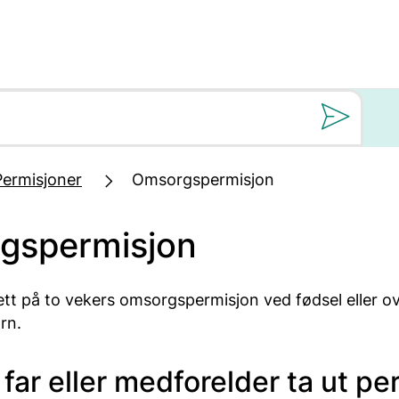
Still oss et spørs
Permisjoner
Omsorgspermisjon
gspermisjon
ett på to vekers omsorgspermisjon ved fødsel eller o
rn.
far eller medforelder ta ut pe