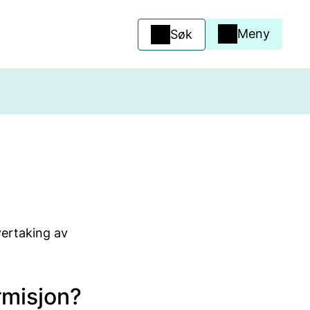
Meny
Søk
vertaking av
rmisjon?