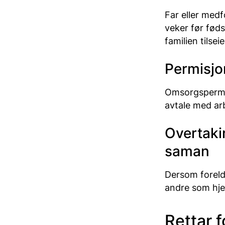
Far eller med
veker før føds
familien tilse
Permisjo
Omsorgspermis
avtale med arb
Overtakin
saman
Dersom foreldr
andre som hje
Rettar f