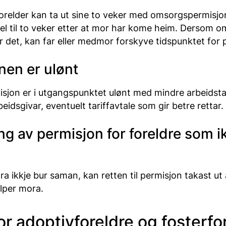
forelder kan ta ut sine to veker med omsorgspermisjon
el til to veker etter at mor har kome heim. Dersom om
ier det, kan far eller medmor forskyve tidspunktet for
nen er ulønt
jon er i utgangspunktet ulønt med mindre arbeidsta
eidsgivar, eventuelt tariffavtale som gir betre rettar.
g av permisjon for foreldre som i
a ikkje bur saman, kan retten til permisjon takast u
lper mora.
or adoptivforeldre og fosterfo