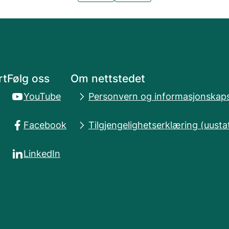
rt
Følg oss
Om nettstedet
YouTube
Personvern og informasjonskaps
Facebook
Tilgjengelighetserklæring (uusta
LinkedIn