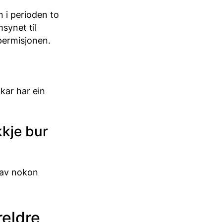
 i perioden to
synet til
 permisjonen.
kar har ein
kkje bur
t av nokon
reldre