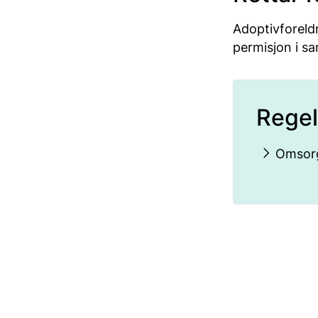
Adoptivforeldr
permisjon i s
Regel
Omsorg