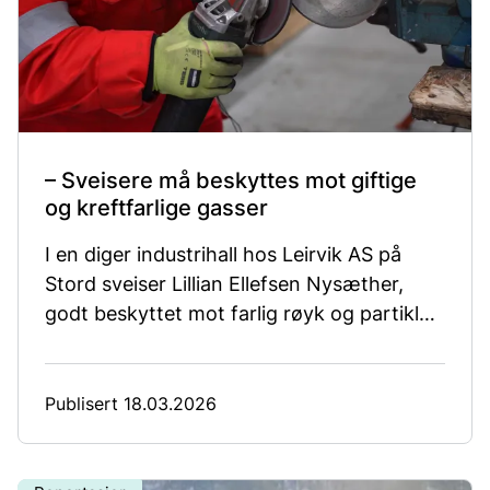
– Sveisere må beskyttes mot giftige
og kreftfarlige gasser
I en diger industrihall hos Leirvik AS på
Stord sveiser Lillian Ellefsen Nysæther,
godt beskyttet mot farlig røyk og partikler
av åndedrettsvern, punktavsug og et nytt
ventilasjonsanlegg.
Publisert 18.03.2026