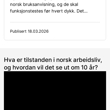
norsk bruksanvisning, og de skal
funksjonstestes før hvert dykk. Det
presiserer Arbeidstilsynet etter at en ung
yrkesdykker omkom under et
arbeidsdykk.
Publisert 18.03.2026
Hva er tilstanden i norsk arbeidsliv,
og hvordan vil det se ut om 10 år?