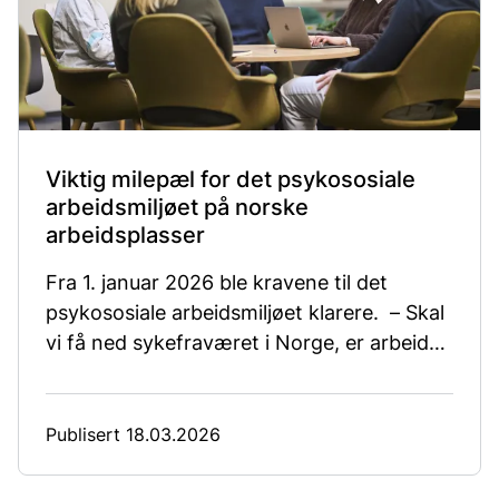
Viktig milepæl for det psykososiale
arbeidsmiljøet på norske
arbeidsplasser
Fra 1. januar 2026 ble kravene til det
psykososiale arbeidsmiljøet klarere. – Skal
vi få ned sykefraværet i Norge, er arbeidet
med det psykososiale arbeidsmiljøet en
viktig nøkkel, sier avdelingsdirektør Monica
Seem i Arbeidstilsynet.
Publisert 18.03.2026