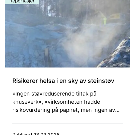
Reportasjer
Risikerer helsa i en sky av steinstøv
«Ingen støvreduserende tiltak på
knuseverk», «virksomheten hadde
risikovurdering på papiret, men ingen av
tiltakene var iverksatt», og «arbeidstaker
vet ikke hva kvartsstøv er». Dette er bare
noen av sitatene fra Arbeidstilsynets
Publisert 18.03.2026