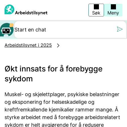
Hopp
til
hovedinnhold
Søk
Meny
Still oss et spørs
Arbeidstilsynet i 2025
Økt innsats for å forebygge
sykdom
Muskel- og skjelettplager, psykiske belastninger
og eksponering for helseskadelige og
kreftfremkallende kjemikalier rammer mange. Å
styrke arbeidet med å forebygge arbeidsrelatert
sykdom er helt avgjørende for å redusere