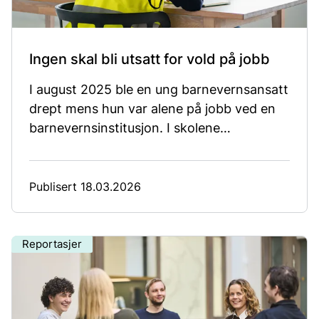
Ingen skal bli utsatt for vold på jobb
I august 2025 ble en ung barnevernsansatt
drept mens hun var alene på jobb ved en
barnevernsinstitusjon. I skolene
rapporterer lærere om rus, verbale trusler
og frykt for at det ligger en kniv i
skolebagen.
Publisert 18.03.2026
Reportasjer