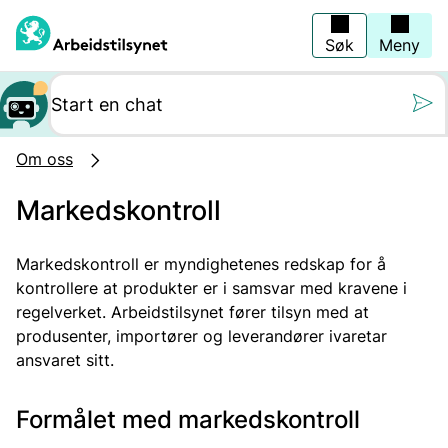
Hopp
til
hovedinnhold
Søk
Meny
Still oss et spørs
Om oss
Markedskontroll
Markedskontroll er myndighetenes redskap for å
kontrollere at produkter er i samsvar med kravene i
regelverket.
Arbeidstilsynet fører tilsyn med at
produsenter, importører og leverandører ivaretar
ansvaret sitt.
Formålet med markedskontroll