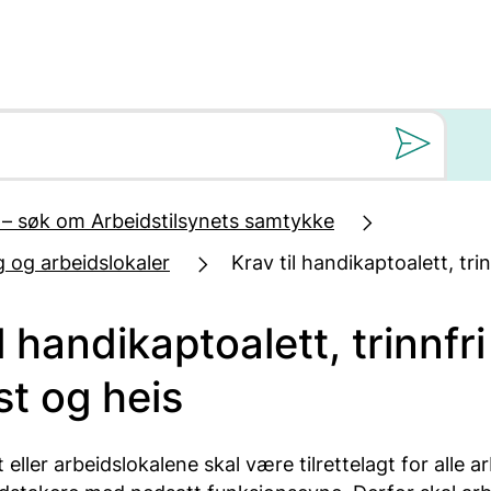
Still oss et spørs
– søk om Arbeidstilsynets samtykke
g og arbeidslokaler
Krav til handikaptoalett, tri
l handikaptoalett, trinnfri
t og heis
eller arbeidslokalene skal være tilrettelagt for alle a