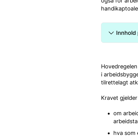
også for arbe
handikaptoalet
Innhold
Hovedregelen 
i arbeidsbygge
tilrettelagt a
Kravet gjelder
om arbeid
arbeidsta
hva som e