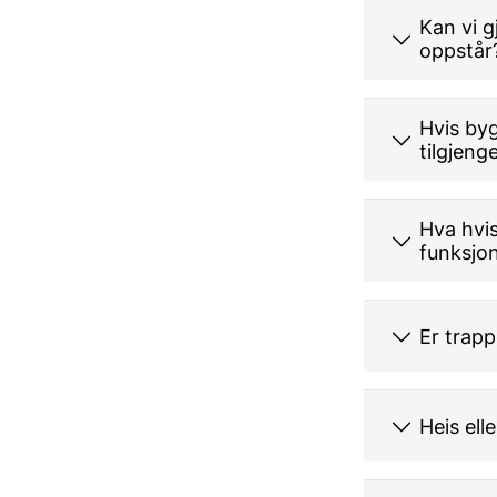
Kan vi g
oppstår
Hvis byg
tilgjeng
Hva hvi
funksjo
Er trapp
Heis ell