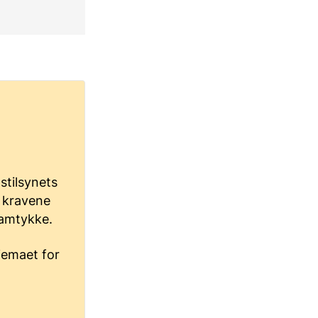
stilsynets
t kravene
samtykke.
jemaet for