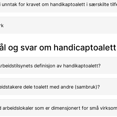
i unntak for kravet om handikaptoalett i særskilte tilfe
rk
l og svar om handicaptoalett
rbeidstilsynets definisjon av handikaptoalett?
eidstakere dele toalett med andre (sambruk)?
 arbeidslokaler som er dimensjonert for små virkso