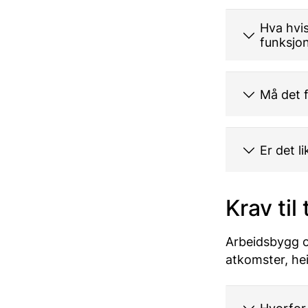
Hva hvi
funksjo
Må det f
Er det l
Krav til
Arbeidsbygg og
atkomster, he