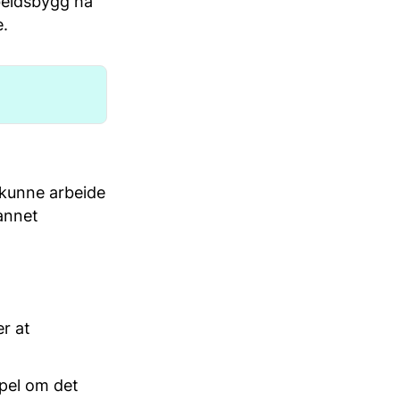
beidsbygg ha
e.
 kunne arbeide
 annet
er at
pel om det