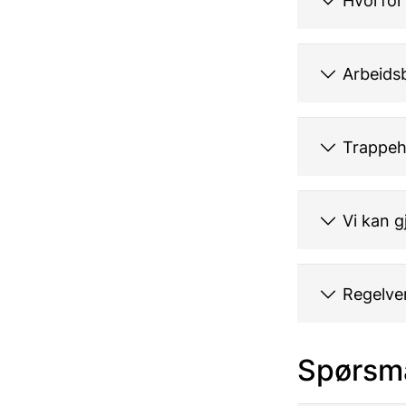
Hvorfor 
Arbeidsb
Trappeh
Vi kan gj
Regelve
Spørsmå