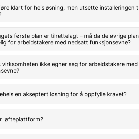
jøre klart for heisløsning, men utsette installeringen 
?
gets første plan er tilrettelagt – må da de øvrige pl
elig for arbeidstakere med nedsatt funksjonsevne?
s virksomheten ikke egner seg for arbeidstakere med
nsevne?
eheis en akseptert løsning for å oppfylle kravet?
er løfteplattform?