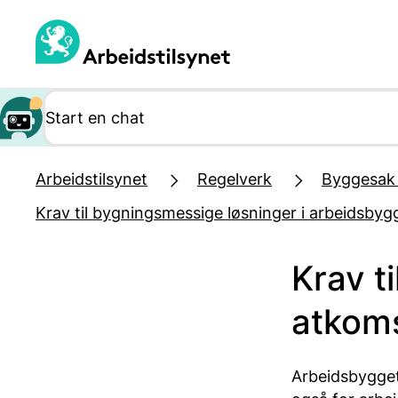
Hopp
til
hovedinnhold
Arbeidstilsynet
Regelverk
Byggesak 
Krav til bygningsmessige løsninger i arbeidsbyg
Krav ti
atkoms
Arbeidsbygget 