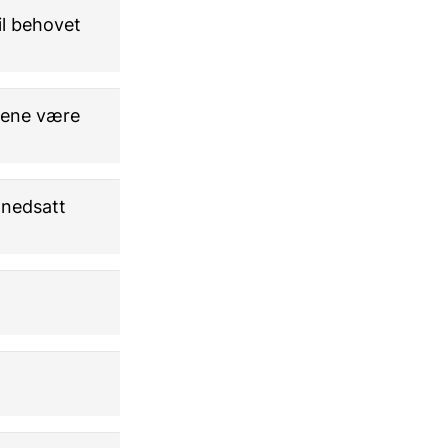
til behovet
anene være
 nedsatt