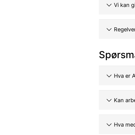
Vi kan g
Regelve
Spørsmå
Hva er A
Kan arb
Hva med