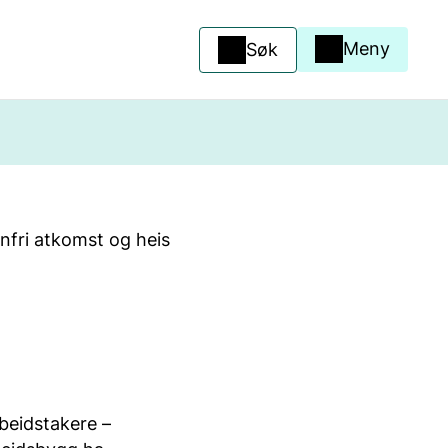
Meny
Søk
nnfri atkomst og heis
rbeidstakere –