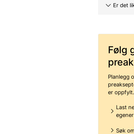
Er det l
Følg 
preak
Planlegg o
preaksepte
er oppfylt
Last ne
egener
Søk om