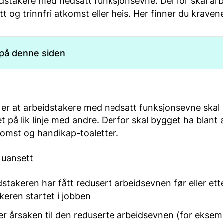
idstakere med nedsatt funksjonsevne. Derfor skal ar
t og trinnfri atkomst eller heis. Her finner du kraven
 på denne siden
er at arbeidstakere med nedsatt funksjonsevne skal
t på lik linje med andre. Derfor skal bygget ha blant
tkomst og handikap-toaletter.
 uansett
stakeren har fått redusert arbeidsevnen før eller ett
keren startet i jobben
r årsaken til den reduserte arbeidsevnen (for eksem