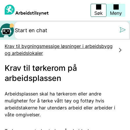
Hopp
til
hovedinnhold
Søk
Meny
Still oss et spørs
Krav til bygningsmessige løsninger i arbeidsbygg
og arbeidslokaler
Krav til tørkerom på
arbeidsplassen
Arbeidsplassen skal ha tørkerom eller andre
muligheter for å tørke vått tøy og fottøy hvis
arbeidstakerne har utendørs arbeid eller arbeider i
våte omgivelser.