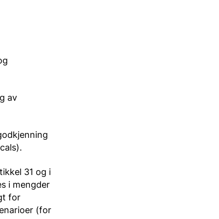
og
ng av
 godkjenning
cals).
ikkel 31 og i
res i mengder
t for
enarioer (for