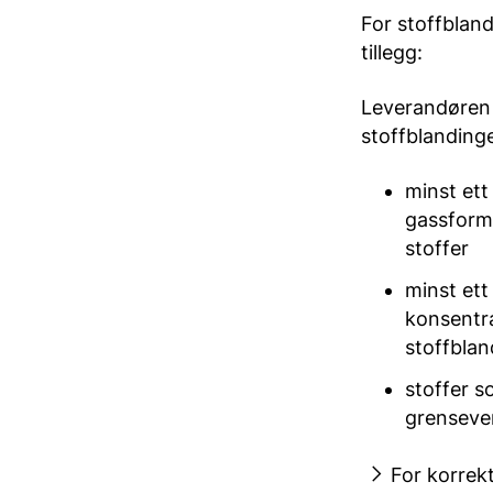
For stoffbland
tillegg:
Leverandøren 
stoffblanding
minst ett
gassformi
stoffer
minst ett
konsentra
stoffblan
stoffer s
grensever
For korrek