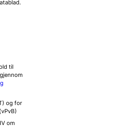
datablad.
ld til
t gjennom
og
T) og for
 (vPvB)
XIV om