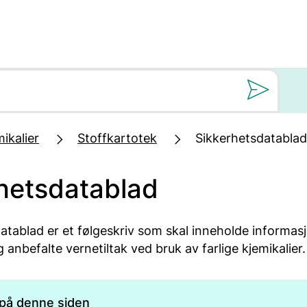
Still oss et spørs
ikalier
Stoffkartotek
Sikkerhetsdatablad
hetsdatablad
atablad er et følgeskriv som skal inneholde informas
anbefalte vernetiltak ved bruk av farlige kjemikalier.
 på denne siden