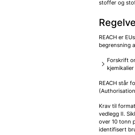
stoffer og sto
Regelve
REACH er EUs 
begrensning av
Forskrift 
kjemikalie
REACH står for
(Authorisation
Krav til forma
vedlegg II. Si
over 10 tonn p
identifisert 