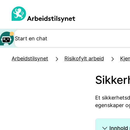
Hopp
til
hovedinnhold
Arbeidstilsynet
Risikofylt arbeid
Kjem
Sikker
Et sikkerhetsd
egenskaper og 
Innhold