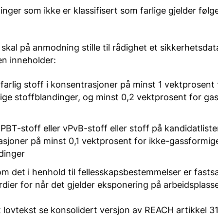
inger som ikke er klassifisert som farlige gjelder følg
skal på anmodning stille til rådighet et sikkerhetsda
en inneholder:
 farlig stoff i konsentrasjoner på minst 1 vektprosent 
ge stoffblandinger, og minst 0,2 vektprosent for ga
 PBT-stoff eller vPvB-stoff eller stoff på kandidatliste
sjoner på minst 0,1 vektprosent for ikke-gassformig
dinger
om det i henhold til fellesskapsbestemmelser er fasts
dier for når det gjelder eksponering på arbeidsplass
t lovtekst se konsolidert versjon av REACH artikkel 3