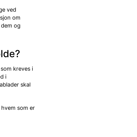
ige ved
asjon om
d dem og
olde?
 som kreves i
d i
ablader skal
og hvem som er