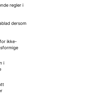
ende regler i
tablad dersom
for ikke-
ssformige
n i
e
att
er
1