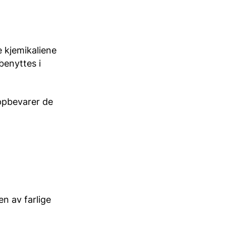
e kjemikaliene
benyttes i
oppbevarer de
n av farlige