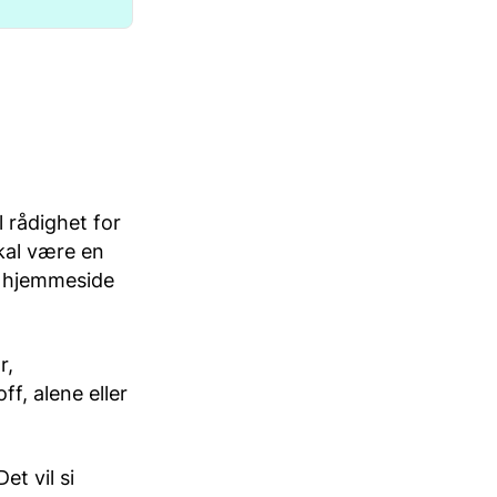
l rådighet for
skal være en
s hjemmeside
r,
ff, alene eller
et vil si