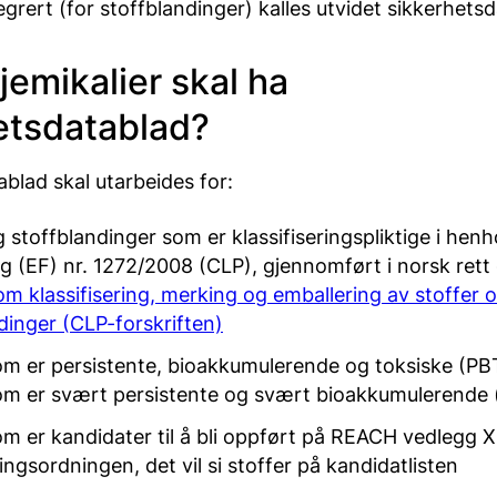
ntegrert (for stoffblandinger) kalles utvidet sikkerhets
jemikalier skal ha
etsdatablad?
blad skal utarbeides for:
g stoffblandinger som er klassifiseringspliktige i henho
g (EF) nr. 1272/2008 (CLP), gjennomført i norsk ret
 om klassifisering, merking og emballering av stoffer 
dinger (CLP-forskriften)
om er persistente, bioakkumulerende og toksiske (PB
som er svært persistente og svært bioakkumulerende
om er kandidater til å bli oppført på REACH vedlegg 
ngsordningen, det vil si stoffer på kandidatlisten