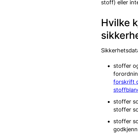
stoff) eller i
Hvilke k
sikkerh
Sikkerhetsdata
stoffer o
forordnin
forskrift
stoffblan
stoffer s
stoffer 
stoffer s
godkjenni