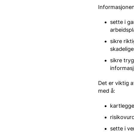
Informasjonen 
sette i g
arbeidspl
sikre rik
skadelige
sikre try
informasjo
Det er viktig 
med å:
kartlegge
risikovur
sette i v