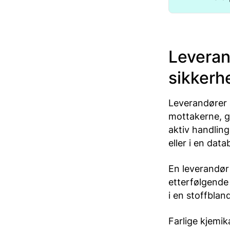
Leveran
sikkerh
Leverandører av
mottakerne, gra
aktiv handlin
eller i en data
En leverandør 
etterfølgende 
i en stoffblan
Farlige kjemik