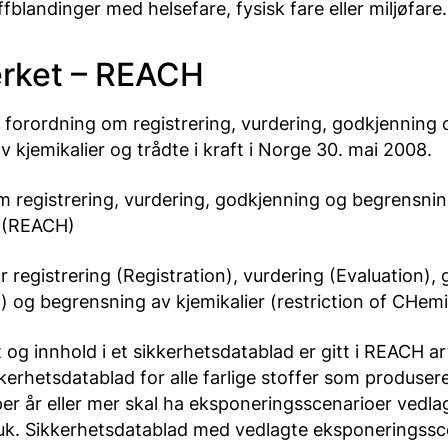
ffblandinger med helsefare, fysisk fare eller miljøfare.
rket – REACH
forordning om registrering, vurdering, godkjenning 
 kjemikalier og trådte i kraft i Norge 30. mai 2008.
om registrering, vurdering, godkjenning og begrensni
r (REACH)
 registrering (Registration), vurdering (Evaluation),
) og begrensning av kjemikalier (restriction of CHemi
t og innhold i et sikkerhetsdatablad er gitt i REACH art
kkerhetsdatablad for alle farlige stoffer som produse
er år eller mer skal ha eksponeringsscenarioer vedlag
bruk. Sikkerhetsdatablad med vedlagte eksponeringssc