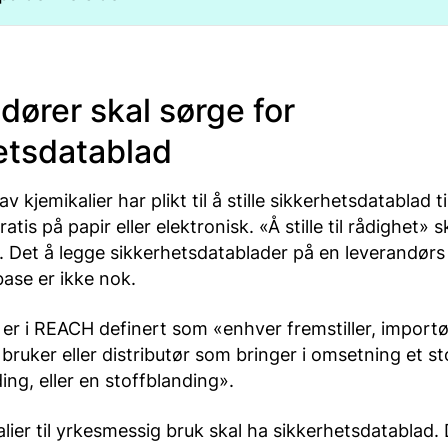
dører skal sørge for
etsdatablad
 kjemikalier har plikt til å stille sikkerhetsdatablad ti
tis på papir eller elektronisk. «Å stille til rådighet» 
g. Det å legge sikkerhetsdatablader på en leverandør
base er ikke nok.
er i REACH definert som «enhver fremstiller, importø
bruker eller distributør som bringer i omsetning et sto
ding, eller en stoffblanding».
alier til yrkesmessig bruk skal ha sikkerhetsdatablad. D