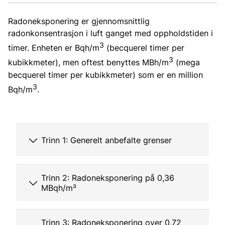
Radoneksponering er gjennomsnittlig
radonkonsentrasjon i luft ganget med oppholdstiden i
3
timer. Enheten er Bqh/m
(becquerel timer per
3
kubikkmeter), men oftest benyttes MBh/m
(mega
becquerel timer per kubikkmeter) som er en million
3
Bqh/m
.
Trinn 1: Generelt anbefalte grenser
Trinn 2: Radoneksponering på 0,36
MBqh/m³
Trinn 3: Radoneksponering over 0,72