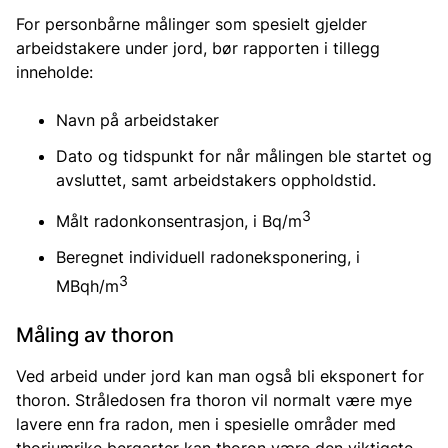
For personbårne målinger som spesielt gjelder
arbeidstakere under jord, bør rapporten i tillegg
inneholde:
Navn på arbeidstaker
Dato og tidspunkt for når målingen ble startet og
avsluttet, samt arbeidstakers oppholdstid.
3
Målt radonkonsentrasjon, i Bq/m
Beregnet individuell radoneksponering, i
3
MBqh/m
Måling av thoron
Ved arbeid under jord kan man også bli eksponert for
thoron. Stråledosen fra thoron vil normalt være mye
lavere enn fra radon, men i spesielle områder med
thoriumrike bergarter kan thoron være den viktigste