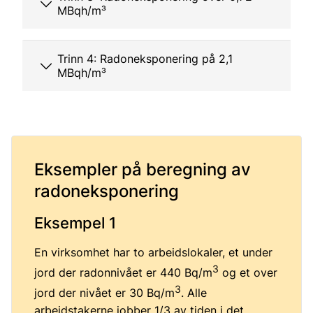
MBqh/m³
Trinn 4: Radoneksponering på 2,1
MBqh/m³
Eksempler på beregning av
radoneksponering
Eksempel 1
En virksomhet har to arbeidslokaler, et under
3
jord der radonnivået er 440 Bq/m
og et over
3
jord der nivået er 30 Bq/m
. Alle
arbeidstakerne jobber 1/3 av tiden i det