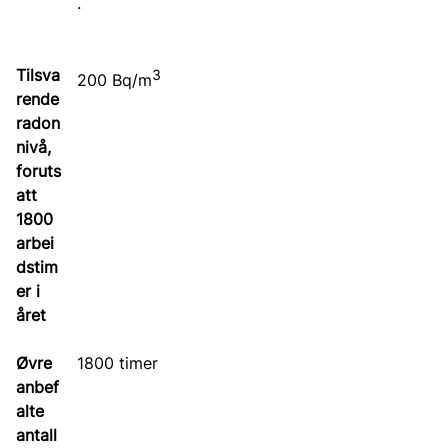
.
3
200 Bq/m
1800 timer