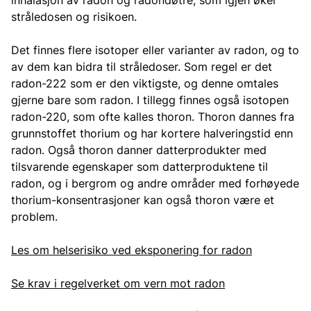
inhalasjon av radon og radondøtre, som igjen øker
stråledosen og risikoen.
Det finnes flere isotoper eller varianter av radon, og to
av dem kan bidra til stråledoser. Som regel er det
radon-222 som er den viktigste, og denne omtales
gjerne bare som radon. I tillegg finnes også isotopen
radon-220, som ofte kalles thoron. Thoron dannes fra
grunnstoffet thorium og har kortere halveringstid enn
radon. Også thoron danner datterprodukter med
tilsvarende egenskaper som datterproduktene til
radon, og i bergrom og andre områder med forhøyede
thorium-konsentrasjoner kan også thoron være et
problem.
Les om helserisiko ved eksponering for radon
Se krav i regelverket om vern mot radon