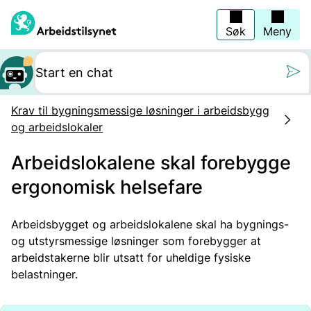
Hopp
til
hovedinnhold
Søk
Meny
Still oss et spørs
Krav til bygningsmessige løsninger i arbeidsbygg
og arbeidslokaler
Arbeidslokalene skal forebygge
ergonomisk helsefare
Arbeidsbygget og arbeidslokalene skal ha bygnings-
og utstyrsmessige løsninger som forebygger at
arbeidstakerne blir utsatt for uheldige fysiske
belastninger.