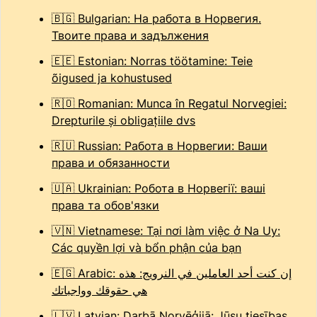
🇧🇬 Bulgarian: На работа в Норвегия.
Твоите права и задължения
🇪🇪 Estonian: Norras töötamine: Teie
õigused ja kohustused
🇷🇴 Romanian: Munca în Regatul Norvegiei:
Drepturile şi obligaţiile dvs
🇷🇺 Russian: Работа в Норвегии: Ваши
права и обязанности
🇺🇦 Ukrainian: Робота в Норвегії: ваші
права та обов'язки
🇻🇳 Vietnamese: Tại nơi làm việc ở Na Uy:
Các quyền lợi và bổn phận của bạn
🇪🇬 Arabic: إن كنت أحد العاملين في النرويج: هذه
هي حقوقك وواجباتك
🇱🇻 Latvian: Darbā Norvēģijā: Jūsu tiesības