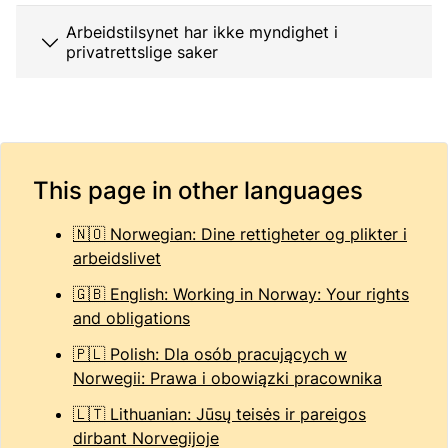
Arbeidstilsynet har ikke myndighet i
privatrettslige saker
This page in other languages
🇳🇴 Norwegian: Dine rettigheter og plikter i
arbeidslivet
🇬🇧 English: Working in Norway: Your rights
and obligations
🇵🇱 Polish: Dla osób pracujących w
Norwegii: Prawa i obowiązki pracownika
🇱🇹 Lithuanian: Jūsų teisės ir pareigos
dirbant Norvegijoje